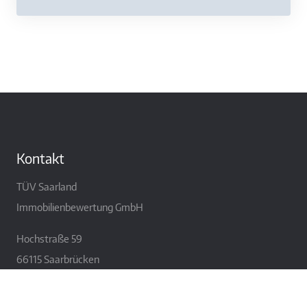
Kontakt
TÜV Saarland
Immobilienbewertung GmbH
Hochstraße 59
66115 Saarbrücken
Tel.: 0681 – 97612-100
Fax: 0681 – 97612-199