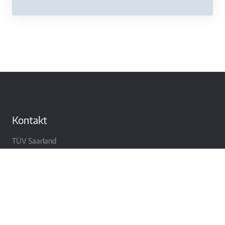
Kontakt
TÜV Saarland
Immobilienbewertung GmbH
Hochstraße 59
66115 Saarbrücken
Tel.: 0681 – 97612-100
Fax: 0681 – 97612-199