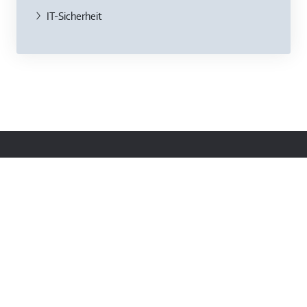
IT-Sicherheit
Kontakt
TÜV Saarland
Immobilienbewertung GmbH
Hochstraße 59
66115 Saarbrücken